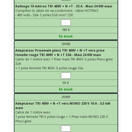
Rallonge 10 mètres TRI 400V + N +T - 32 A - Maxi 24 KW maxi
Complète le câble de raccordement - câble HO7RN-F
- 400 volts - 32A- 5 pôles 5G6 mm² CEE
189 €
En stock
30988
Adaptateur Prisemale plexo TRI 400V + N +T vers prise
femelle rouge TRI 400V + N +T 32A - Maxi 24 KW maxi
Cable de 1 mètre avec 1 Prise male TRI 400V -5 pôles Plexo grise
32A
+ 1 prise femelle TRI 400V -5 pôles rouge 32a
99 €
En stock
30989
Adaptateur TRI 400V + N +T vers MONO 230 V 16 A - 3,5 kW
maxi
Cable de 1 mètre avec
1 prise femelle TRI 5 pôles rouge + 1 Prise male MONO 230 V
Plexo grise