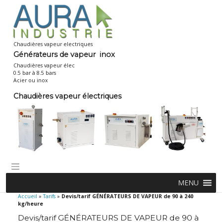
Skip
to
content
Chaudières vapeur electriques
Générateurs de vapeur inox
Chaudières vapeur élec
0.5 bar à 8.5 bars
Acier ou inox
Chaudières vapeur électriques
MENU
Accueil
»
Tarifs
»
Devis/tarif GÉNÉRATEURS DE VAPEUR de 90 à 240
kg/heure
Devis/tarif GÉNÉRATEURS DE VAPEUR de 90 à