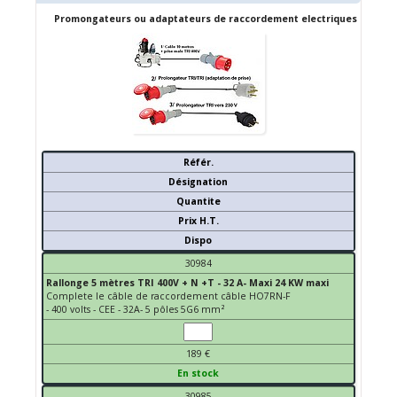
Promongateurs ou adaptateurs de raccordement electriques
Référ.
Désignation
Quantite
Prix H.T.
Dispo
30984
Rallonge 5 mètres TRI 400V + N +T - 32 A- Maxi 24 KW maxi
Complete le câble de raccordement câble HO7RN-F
- 400 volts - CEE - 32A- 5 pôles 5G6 mm²
189 €
En stock
30985