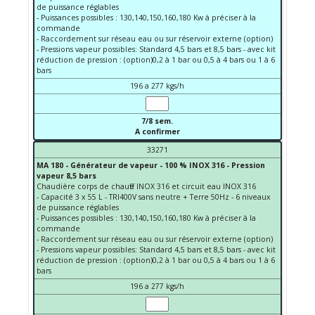
de puissance réglables
- Puissances possibles : 130,140,150,160,180 Kw à préciser à la
commande
- Raccordement sur réseau eau ou sur réservoir externe (option)
- Pressions vapeur possibles: Standard 4,5 bars et 8,5 bars - avec kit
réduction de pression : (option)0,2 à 1 bar ou 0,5 à 4 bars ou 1 à 6
bars
196 a 277 kgs/h
7/8 sem.
A confirmer
33271
MA 180 - Générateur de vapeur - 100 % INOX 316 - Pression
vapeur 8,5 bars
Chaudière corps de chauffe INOX 316 et circuit eau INOX 316
- Capacité 3 x 55 L - TRI400V sans neutre + Terre 50Hz - 6 niveaux
de puissance réglables
- Puissances possibles : 130,140,150,160,180 Kw à préciser à la
commande
- Raccordement sur réseau eau ou sur réservoir externe (option)
- Pressions vapeur possibles: Standard 4,5 bars et 8,5 bars - avec kit
réduction de pression : (option)0,2 à 1 bar ou 0,5 à 4 bars ou 1 à 6
bars
196 a 277 kgs/h