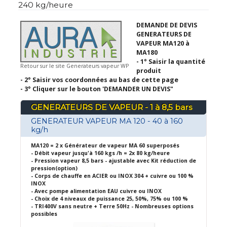
240 kg/heure
DEMANDE DE DEVIS
GENERATEURS DE
VAPEUR MA120 à
MA180
- 1° Saisir la quantité
Retour sur le site Generateurs vapeur WP
produit
- 2° Saisir vos coordonnées au bas de cette page
- 3° Cliquer sur le bouton 'DEMANDER UN DEVIS"
GENERATEURS DE VAPEUR - 1 à 8,5 bars
GENERATEUR VAPEUR MA 120 - 40 à 160
kg/h
MA120 = 2 x Générateur de vapeur MA 60 superposés
- Débit vapeur jusqu'à 160 kgs /h = 2x 80 kg/heure
- Pression vapeur 8,5 bars - ajustable avec Kit réduction de
pression(option)
- Corps de chauffe en ACIER ou INOX 304 + cuivre ou 100 %
INOX
- Avec pompe alimentation EAU cuivre ou INOX
- Choix de 4 niveaux de puissance 25, 50%, 75% ou 100 %
- TRI400V sans neutre + Terre 50Hz - Nombreuses options
possibles