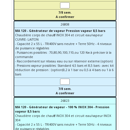
7/8 sem.
A confirmer
26808
MA 120 - Générateur de vapeur Pression vapeur 8,5 bars
Chaudière corps de chauffe INOX 304 et circuit eau/vapeur
CUIVRE- LAITON
- Capacité 2 x 55 L - TRI400V sans neutre + Terre 50Hz - 4 niveaux
de puissance réglables
- Puissances possibles : 70,80,90,100,110,ou 120 Kw à préciser à la
commande
- Raccordement sur réseau eau ou sur réservoir externe (option)
- Pressions vapeur possibles: Standard 4,5 bars et 8,5 bars - avec kit
réduction de pression : (option)0,2 à 1 bar ou 0,5 à 4 bars ou 1 à 6
bars
7/8 sem.
A confirmer
26823
MA 120 - Générateur de vapeur - 100 % INOX 304 - Pression
vapeur 8,5 bars
Chaudière corps de chauffe INOX 304 et circuit eau/vapeur INOX
304
- Capacité 2 x 55 L - TRI400V sans neutre + Terre 50Hz - 4 niveaux
de puissance réglables