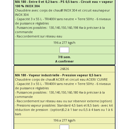
MA 180 - Entre 0 et 0,2 bars - PS 0,5 bars - Circuit eau + vapeur
100 % INOX 304
Chaudière avec corps de chauffe INOX 304 et circuit eau/vapeur
INOX 304
- Capacité 3 x 55 L - TRI400V sans neutre + Terre 50Hz - 6 niveaux
de puissance réglables
- Puissances possibles : 130,140,150,160,198 Kw à préciser à la
commande
- Raccordement sur réseau eau
196 a 277 kgs/h
7/8 sem.
A confirmer
26826
MA 180 - Vapeur industrielle - Pression vapeur 8,5 bars
Chaudière corps de chauffe ACIER et circuit eau ACIER/ CUIVRE
- Capacité 3 x 55 L - TRI400V sans neutre + Terre 50Hz - 6 niveaux
de puissance réglables
- Puissances possibles : 130,140,150,160,180 Kw à préciser à la
commande
- Raccordement sur réseau eau ou sur réservoir externe (option)
- Pressions vapeur possibles: Standard 4,5 bars et 8,5 bars - avec kit
réduction de pression : (option)0,2 à 1 bar ou 0,5 à 4 bars ou 1 à 6
bars
196 a 277 kgs/h