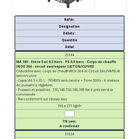
Référ.
Désignation
Débits :
Quantite
Délai
25144
MA 180 - Entre 0 et 0,2 bars - PS 0,5 bars - Corps de chauffe
INOX 304 - circuit eau/vapeur LAITON/CUIVRE
Chaudière avec corps de chauffe INOX 304 et Circuit EAU/VAPEUR
laiton/cuivre
- Capacité 3 x 55 L - TRI400V sans neutre + Terre 50Hz - 6 niveaux
de puissance réglables
- Puissances possibles : 130,140,150,160,198 Kw à préciser à la
commande
- Raccordement sur réseau eau
196 a 277 kgs/h
7/8 sem.
A confirmer
31534