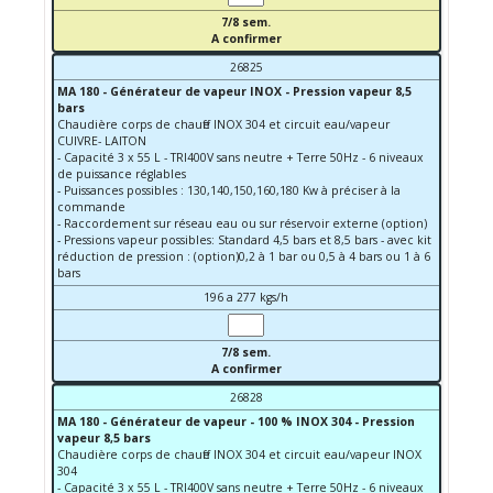
7/8 sem.
A confirmer
26825
MA 180 - Générateur de vapeur INOX - Pression vapeur 8,5
bars
Chaudière corps de chauffe INOX 304 et circuit eau/vapeur
CUIVRE- LAITON
- Capacité 3 x 55 L - TRI400V sans neutre + Terre 50Hz - 6 niveaux
de puissance réglables
- Puissances possibles : 130,140,150,160,180 Kw à préciser à la
commande
- Raccordement sur réseau eau ou sur réservoir externe (option)
- Pressions vapeur possibles: Standard 4,5 bars et 8,5 bars - avec kit
réduction de pression : (option)0,2 à 1 bar ou 0,5 à 4 bars ou 1 à 6
bars
196 a 277 kgs/h
7/8 sem.
A confirmer
26828
MA 180 - Générateur de vapeur - 100 % INOX 304 - Pression
vapeur 8,5 bars
Chaudière corps de chauffe INOX 304 et circuit eau/vapeur INOX
304
- Capacité 3 x 55 L - TRI400V sans neutre + Terre 50Hz - 6 niveaux