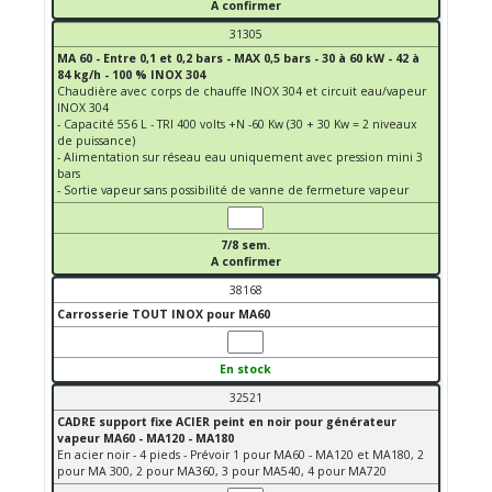
A confirmer
31305
MA 60 - Entre 0,1 et 0,2 bars - MAX 0,5 bars - 30 à 60 kW - 42 à
84 kg/h - 100 % INOX 304
Chaudière avec corps de chauffe INOX 304 et circuit eau/vapeur
INOX 304
- Capacité 556 L - TRI 400 volts +N -60 Kw (30 + 30 Kw = 2 niveaux
de puissance)
- Alimentation sur réseau eau uniquement avec pression mini 3
bars
- Sortie vapeur sans possibilité de vanne de fermeture vapeur
7/8 sem.
A confirmer
38168
Carrosserie TOUT INOX pour MA60
En stock
32521
CADRE support fixe ACIER peint en noir pour générateur
vapeur MA60 - MA120 - MA180
En acier noir - 4 pieds - Prévoir 1 pour MA60 - MA120 et MA180, 2
pour MA 300, 2 pour MA360, 3 pour MA540, 4 pour MA720