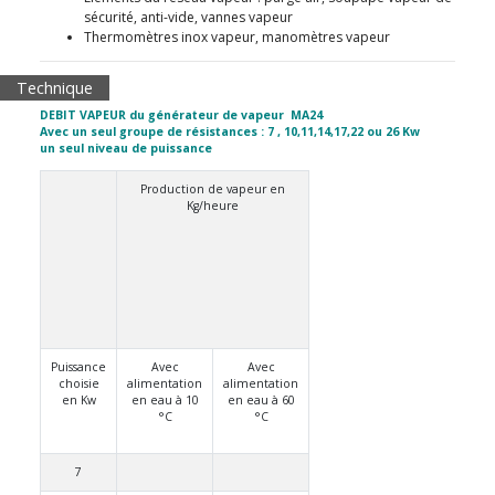
sécurité, anti-vide, vannes vapeur
Thermomètres inox vapeur, manomètres vapeur
Technique
DEBIT VAPEUR du générateur de vapeur MA24
Avec un seul groupe de résistances : 7 , 10,11,14,17,22 ou 26 Kw
un seul niveau de puissance
Production de vapeur en
Kg/heure
Puissance
Avec
Avec
choisie
alimentation
alimentation
en Kw
en eau à 10
en eau à 60
°C
°C
7