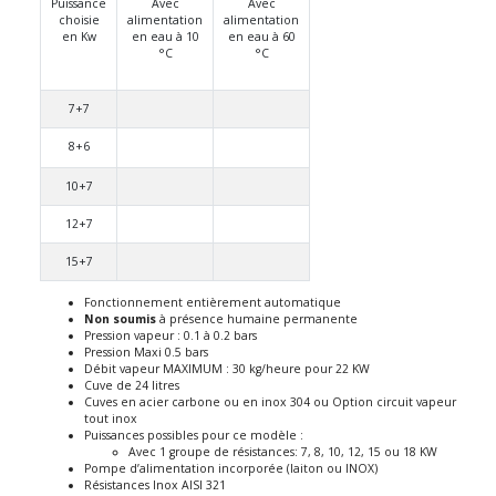
Puissance
Avec
Avec
choisie
alimentation
alimentation
en Kw
en eau à 10
en eau à 60
°C
°C
7+7
8+6
10+7
12+7
15+7
Fonctionnement entièrement automatique
Non soumis
à présence humaine permanente
Pression vapeur : 0.1 à 0.2 bars
Pression Maxi 0.5 bars
Débit vapeur MAXIMUM : 30 kg/heure pour 22 KW
Cuve de 24 litres
Cuves en acier carbone ou en inox 304 ou Option circuit vapeur
tout inox
Puissances possibles pour ce modèle :
Avec 1 groupe de résistances: 7, 8, 10, 12, 15 ou 18 KW
Pompe d’alimentation incorporée (laiton ou INOX)
Résistances Inox AISI 321