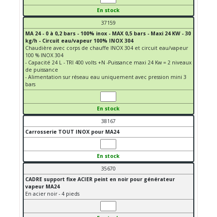
En stock
37159
MA 24 - 0 à 0,2 bars - 100% inox - MAX 0,5 bars - Maxi 24 KW - 30
kg/h - Circuit eau/vapeur 100% INOX 304
Chaudière avec corps de chauffe INOX 304 et circuit eau/vapeur
100 % INOX 304
- Capacité 24 L - TRI 400 volts +N -Puissance maxi 24 Kw = 2 niveaux
de puissance
- Alimentation sur réseau eau uniquement avec pression mini 3
bars
En stock
38167
Carrosserie TOUT INOX pour MA24
En stock
35670
CADRE support fixe ACIER peint en noir pour générateur
vapeur MA24
En acier noir - 4 pieds