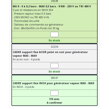
26538
MA 9 - 0 à 0,2 bars - MAX 0,5 bars - 9 KW - 230 V ou TRI 400 V
Cuve et résistances en INOX 304
- Pression vapeur maxi 0.5 bars
- 230V MONO ou TRI 400 V+N
- Thermostat sécurité
- Tableau de commande sur générateur
- Dim. 68x36xH56 cm-Poids net 39 kg
En stock
32234
CADRE support fixe ACIER peint en noir pour générateur
vapeur MA5 - MA9
En acier noir - 4 pieds
En stock
38547
CADRE support fixe INOX pour générateur vapeur MA5 - MA9
En INOX - 4 pieds
7/8 sem.
A confirmer