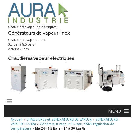
Skip
to
content
Chaudières vapeur electriques
Générateurs de vapeur inox
Chaudières vapeur élec
0.5 bar à 8.5 bars
Acier ou inox
Chaudières vapeur électriques
MENU
Accueil
»
CHAUDIERES et GENERATEURS DE VAPEUR
»
GENERATEURS
VAPEUR - 0.5 Bar
»
Générateur vapeur 0.5 bar - SANS régulation de
température
»
MA 24 - 0.5 Bars - 14 à 30 Kgs/h