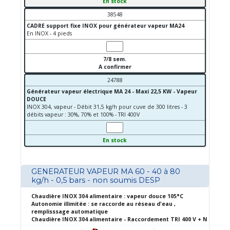
En stock
38548
CADRE support fixe INOX pour générateur vapeur MA24
En INOX - 4 pieds
7/8 sem.
A confirmer
24788
Générateur vapeur électrique MA 24 - Maxi 22,5 KW - Vapeur
DOUCE
INOX 304, vapeur - Débit 31,5 kg/h pour cuve de 300 litres - 3
débits vapeur : 30%, 70% et 100% - TRI 400V
En stock
GENERATEUR VAPEUR MA 60 - 40 à 80
kg/h - 0,5 bars - non soumis DESP
Chaudière INOX 304 alimentaire : vapeur douce 105°C
Autonomie illimitée : se raccorde au réseau d'eau ,
remplisssage automatique
Chaudière INOX 304 alimentaire - Raccordement TRI 400 V + N