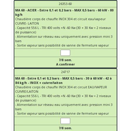
26353-60
MA 60 - ACIER - Entre 0,1 et 0,2 bars - MAX 0,5 bars - 60 kW - 80
kg/h
Chaudière corps de chauffe INOX 304 et circuit eau/vapeur
CUIVRE- LAITON
- Capacité 556 L - TRI 400 volts +N -60 Kw (30 + 30 Kw = 2 niveaux
de puissance)
- Alimentation sur réseau eau uniquement avec pression mini 3
bars
- Sortie vapeur sans possibilité de vanne de fermeture vapeur
7/8 sem.
A confirmer
24717
MA 60 - Entre 0,1 et 0,2 bars - MAX 0,5 bars - 30 à 60 kW - 42 à
84 kg/h - INOX + cuivre/laiton
Chaudière corps de chauffe INOX 304 et circuit EAU/VAPEUR
CUIVRE/LAITON
- Capacité 556 L - TRI 400 volts +N -60 Kw (30 + 30 Kw = 2 niveaux
de puissance)
- Alimentation sur réseau eau uniquement avec pression mini 3
bars
- Sortie vapeur sans possibilité de vanne de fermeture vapeur
7/8 sem.