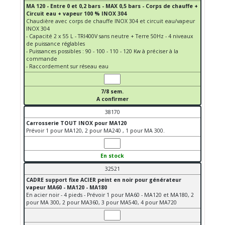
MA 120 - Entre 0 et 0,2 bars - MAX 0,5 bars - Corps de chauffe +
Circuit eau + vapeur 100 % INOX 304
Chaudière avec corps de chauffe INOX 304 et circuit eau/vapeur
INOX 304
- Capacité 2 x 55 L - TRI400V sans neutre + Terre 50Hz - 4 niveaux
de puissance réglables
- Puissances possibles : 90 - 100 - 110 - 120 Kw à préciser à la
commande
- Raccordement sur réseau eau
7/8 sem.
A confirmer
38170
Carrosserie TOUT INOX pour MA120
Prévoir 1 pour MA120, 2 pour MA240 , 1 pour MA 300.
En stock
32521
CADRE support fixe ACIER peint en noir pour générateur
vapeur MA60 - MA120 - MA180
En acier noir - 4 pieds - Prévoir 1 pour MA60 - MA120 et MA180, 2
pour MA 300, 2 pour MA360, 3 pour MA540, 4 pour MA720