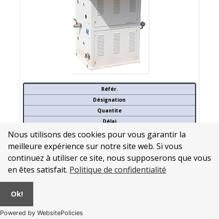
Référ.
Désignation
Quantite
Délai
Nous utilisons des cookies pour vous garantir la
25144
meilleure expérience sur notre site web. Si vous
MA 180 - Entre 0 et 0,2 bars - PS 0,5 bars - Corps de chauffe
INOX 304 - circuit eau/vapeur LAITON/CUIVRE
continuez à utiliser ce site, nous supposerons que vous
Chaudière avec corps de chauffe INOX 304 et Circuit EAU/VAPEUR
laiton/cuivre
en êtes satisfait.
Politique de confidentialité
- Capacité 3 x 55 L - TRI400V sans neutre + Terre 50Hz - 6 niveaux
de puissance réglables
- Puissances possibles : 130,140,150,160,198 Kw à préciser à la
Ok!
commande
- Raccordement sur réseau eau
Powered by WebsitePolicies