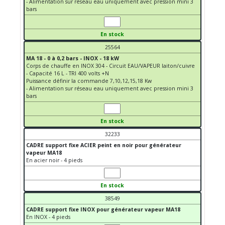
- Alimentation sur réseau eau uniquement avec pression mini 3
bars
En stock
25564
MA 18 - 0 à 0,2 bars - INOX - 18 kW
Corps de chauffe en INOX 304 - Circuit EAU/VAPEUR laiton/cuivre
- Capacité 16 L - TRI 400 volts +N
Puissance définir la commande 7,10,12,15,18 Kw
- Alimentation sur réseau eau uniquement avec pression mini 3
bars
En stock
32233
CADRE support fixe ACIER peint en noir pour générateur
vapeur MA18
En acier noir - 4 pieds
En stock
38549
CADRE support fixe INOX pour générateur vapeur MA18
En INOX - 4 pieds